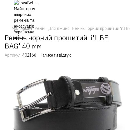
Чоловікам
Ремні
Для джинс
Ремінь чорний прошитий 'i'll B
Ремінь чорний прошитий 'i'll BE
BAG' 40 мм
Артикул:
402166
Написати відгук