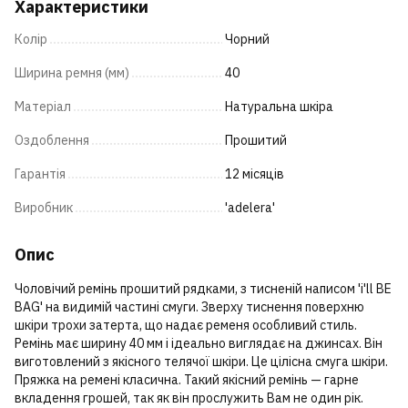
Характеристики
Колір
Чорний
Ширина ремня (мм)
40
Матеріал
Натуральна шкіра
Оздоблення
Прошитий
Гарантія
12 місяців
Виробник
'adelera'
Опис
Чоловічий ремінь прошитий рядками, з тисненій написом 'i'll BE
BAG' на видимій частині смуги. Зверху тиснення поверхню
шкіри трохи затерта, що надає ременя особливий стиль.
Ремінь має ширину 40 мм і ідеально виглядає на джинсах. Він
виготовлений з якісного телячої шкіри. Це цілісна смуга шкіри.
Пряжка на ремені класична. Такий якісний ремінь — гарне
вкладення грошей, так як він прослужить Вам не один рік.