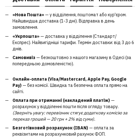
«Нова Пошта»
— у відділення, поштомат або кур'єром.
Найшвидша доставка (1-3 дні). Відправка в день
замовлення.
«Укрпошта»
— доставка у відділення (Стандарт/
Експрес). Найвигідніші тарифи. Термін доставки: від 3 до 6
днів.
Самовивіз
— безкоштовно з нашого магазину в Одесі (за
попередньою домовленістю).
Онлайн-оплата (Visa/Mastercard, Apple Pay, Google
Pay)
— без комісії. Швидка та безпечна оплата прямо на
сайті.
Оплата при отриманні (накладений платіж)
—
розрахунок у відділенні пошти після огляду товару.
(Зверніть увагу: перевізник стягує додаткову комісію за
переказ грошей — 20 грн + 2% від суми).
Безготівковий розрахунок (IBAN)
— оплата за
реквізитами на розрахунковий рахунок ФОП.