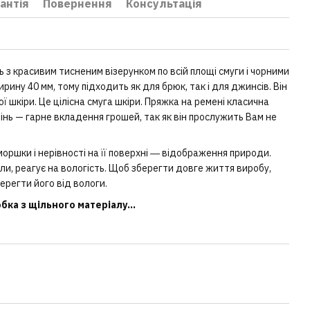
антія
Повернення
Консультація
ь з красивим тисненим візерунком по всій площі смуги і чорними
рину 40 мм, тому підходить як для брюк, так і для джинсів. Він
ї шкіри. Це цілісна смуга шкіри. Пряжка на ремені класична
мінь — гарне вкладення грошей, так як він прослужить Вам не
оршки і нерівності на її поверхні ― відображення природи.
іали, реагує на вологість. Щоб зберегти довге життя виробу,
ерегти його від вологи.
ка з щільного матеріалу...