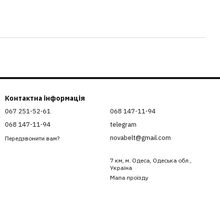
Контактна інформація
067 251-52-61
068 147-11-94
068 147-11-94
telegram
novabelt@gmail.com
Передзвонити вам?
7 км, м. Одеса, Одеська обл.,
Україна
Мапа проїзду