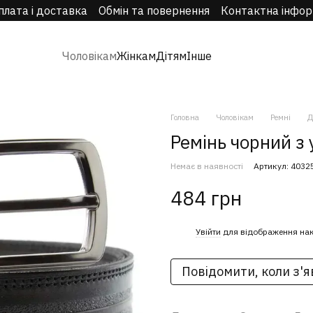
плата і доставка
Обмін та повернення
Контактна інфор
Чоловікам
Жінкам
Дітям
Інше
Головна
Чоловікам
Ремні
Д
Ремінь чорний з
Немає в наявності
Артикул: 4032
484 грн
%
Увійти
для відображення на
Повідомити, коли з'