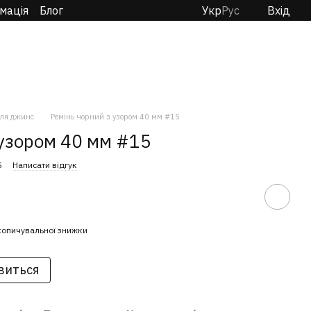
мація
Блог
Укр
Рус
Вхід
ля джинс
Ремінь чорний з узором 40 мм #15
 узором 40 мм #15
5
Написати відгук
копичувальної знижки
явиться