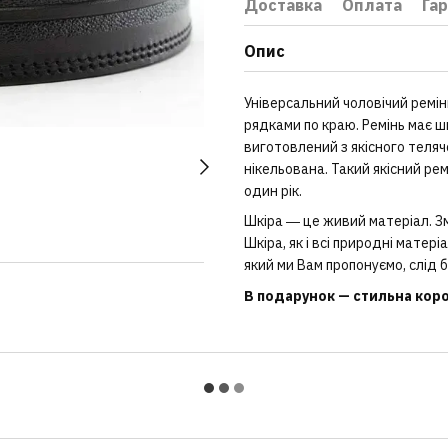
Доставка
Оплата
Гар
Опис
Універсальний чоловічий ремін
рядками по краю. Ремінь має ши
виготовлений з якісного телячо
нікельована. Такий якісний ре
один рік.
Шкіра ― це живий матеріал. Зм
Шкіра, як і всі природні матер
який ми Вам пропонуємо, слід б
В подарунок — стильна короб