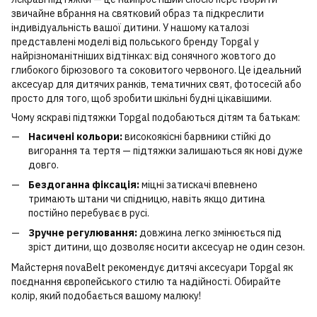
звичайне вбрання на святковий образ та підкреслити
індивідуальність вашої дитини. У нашому каталозі
представлені моделі від польського бренду Topgal у
найрізноманітніших відтінках: від сонячного жовтого до
глибокого бірюзового та соковитого червоного. Це ідеальний
аксесуар для дитячих ранків, тематичних свят, фотосесій або
просто для того, щоб зробити шкільні будні цікавішими.
Чому яскраві підтяжки Topgal подобаються дітям та батькам:
Насичені кольори:
високоякісні барвники стійкі до
вигорання та тертя — підтяжки залишаються як нові дуже
довго.
Бездоганна фіксація:
міцні затискачі впевнено
тримають штани чи спідницю, навіть якщо дитина
постійно перебуває в русі.
Зручне регулювання:
довжина легко змінюється під
зріст дитини, що дозволяє носити аксесуар не один сезон.
Майстерня novaBelt рекомендує дитячі аксесуари Topgal як
поєднання європейського стилю та надійності. Обирайте
колір, який подобається вашому малюку!