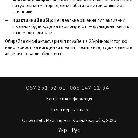
натуральний матеріал, який набагато витриваліший за
замінники.
Практичний вибір:
це ідеальне рішення для активних
шкільних буднів, де на першому місці — функціональність
та комфорт дитини.
Обирайте якісні аксесуари від novaBelt з 25-річною історією
майстерності за вигідними цінами. Поспішайте, адже кількість
акційних товарів обмежена!
067 251-52-61
068 147-11-94
Контактна інформація
Повна версія сайту
© novaBelt. Майстерня шкіряних виробів, 2025
Укр
Рус