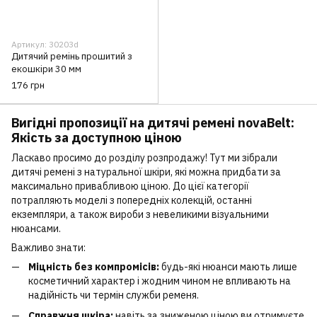
Артикул: 30203d
Дитячий ремінь прошитий з
екошкіри 30 мм
176 грн
Вигідні пропозиції на дитячі ремені novaBelt:
Якість за доступною ціною
Ласкаво просимо до розділу розпродажу! Тут ми зібрали
дитячі ремені з натуральної шкіри, які можна придбати за
максимально привабливою ціною. До цієї категорії
потрапляють моделі з попередніх колекцій, останні
екземпляри, а також вироби з невеликими візуальними
нюансами.
Важливо знати:
Міцність без компромісів:
будь-які нюанси мають лише
косметичний характер і жодним чином не впливають на
надійність чи термін служби ременя.
Справжня шкіра:
навіть за зниженою ціною ви отримуєте