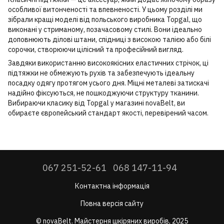
особливої витонченості та впевненості. У цьому розділі ми
зібрали кращі моделі від польського виробника Topgal, що
виконані у стриманому, позачасовому стилі. Вони ідеально
доповнюють ділові штани, спідниці з високою талією або білі
сорочки, створюючи цілісний та професійний вигляд.
Завдяки використанню високоякісних еластичних стрічок, ці
підтяжки не обмежують рухів та забезпечують ідеальну
посадку одягу протягом усього дня. Міцні металеві затискачі
надійно фіксуються, не пошкоджуючи структуру тканини.
Вибираючи класику від Topgal у магазині novaBelt, ви
обираєте європейський стандарт якості, перевірений часом.
067 251-52-61
068 147-11-94
Контактна інформація
Повна версія сайту
© novaBelt. Майстерня шкіряних виробів, 2025