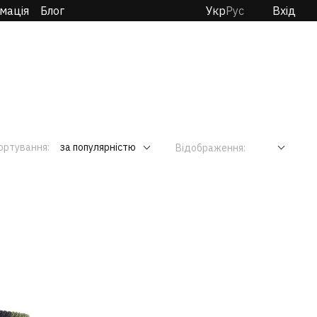
мація
Блог
Укр
Рус
Вхід
ортування:
за популярністю
Відображення: