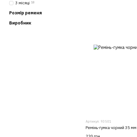
3 місяці
18
Розмір ременя
Виробник
Артикул: 93501
Ремінь-гумка чорний 35 мм
220 грн