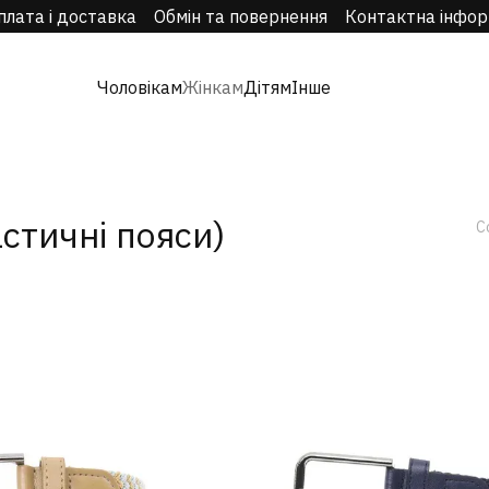
плата і доставка
Обмін та повернення
Контактна інфор
Чоловікам
Жінкам
Дітям
Інше
стичні пояси)
С