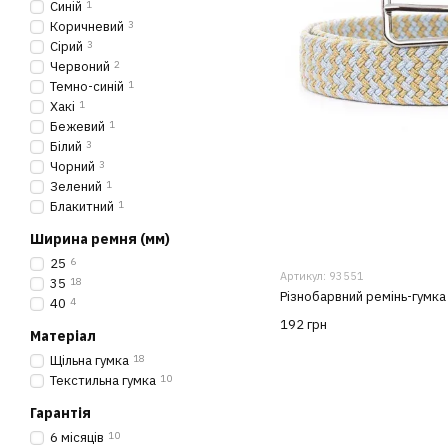
Синій
1
Коричневий
3
Сірий
3
Червоний
2
Темно-синій
1
Хакі
1
Бежевий
1
Білий
3
Чорний
3
Зелений
1
Блакитний
1
Ширина ремня (мм)
25
6
Артикул: 93551
35
18
Різнобарвний ремінь-гумка
40
4
192 грн
Матеріал
Щільна гумка
18
Текстильна гумка
10
Гарантія
6 місяців
10