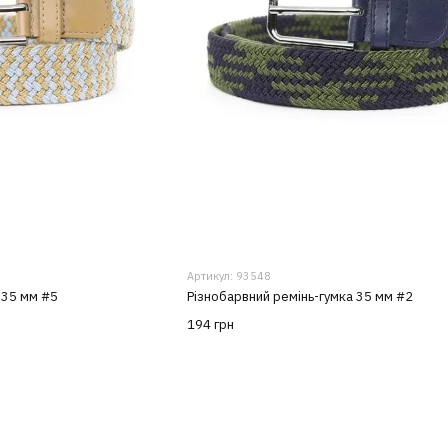
Артикул: 93548
 35 мм #5
Різнобарвний ремінь-гумка 35 мм #2
194 грн