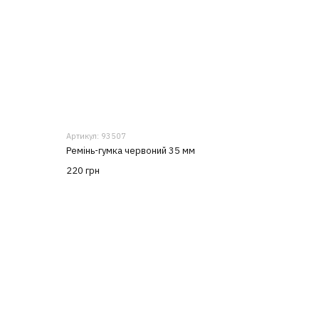
Артикул: 93507
Ремінь-гумка червоний 35 мм
220 грн