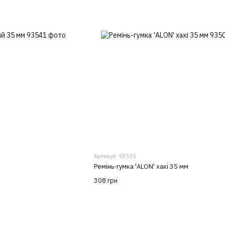
Артикул: 93505
Ремінь-гумка 'ALON' хакі 35 мм
308 грн