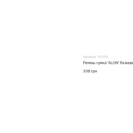
Артикул: 93506
Ремінь-гумка 'ALON' бежев
308 грн