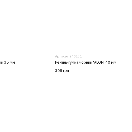
Артикул: 940131
ий 35 мм
Ремінь-гумка чорний 'ALON' 40 мм
308 грн