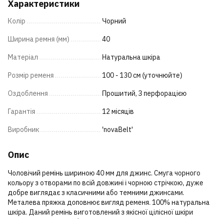
Характеристики
Колір
Чорний
Ширина ремня (мм)
40
Матеріал
Натуральна шкіра
Розмір ременя
100 - 130 см (уточнюйте)
Оздоблення
Прошитий, З перфорацією
Гарантія
12 місяців
Виробник
'novaBelt'
Опис
Чоловічий ремінь шириною 40 мм для джинс. Смуга чорного
кольору з отворами по всій довжині і чорною стрічкою, дуже
добре виглядає з класичними або темними джинсами.
Металева пряжка доповнює вигляд ременя. 100% натуральна
шкіра. Даний ремінь виготовлений з якісної цілісної шкіри