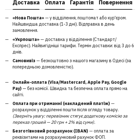
Доставка
Оплата
Гарантія
Повернення
«Нова Пошта»
— у відділення, поштомат або кур'єром.
Найшвидша доставка (1-3 дні). Відправка в день
замовлення.
«Укрпошта»
— доставка у відділення (Стандарт/
Експрес). Найвигідніші тарифи. Термін доставки: від 3 до 6
днів.
Самовивіз
— безкоштовно з нашого магазину в Одесі (за
попередньою домовленістю).
Онлайн-оплата (Visa/Mastercard, Apple Pay, Google
Pay)
— без комісії. Швидка та безпечна оплата прямо на
сайті.
Оплата при отриманні (накладений платіж)
—
розрахунок у відділенні пошти після огляду товару.
(Зверніть увагу: перевізник стягує додаткову комісію за
переказ грошей — 20 грн + 2% від суми).
Безготівковий розрахунок (IBAN)
— оплата за
реквізитами на розрахунковий рахунок ФОП.