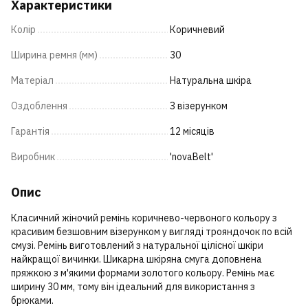
Характеристики
Колір
Коричневий
Ширина ремня (мм)
30
Матеріал
Натуральна шкіра
Оздоблення
З візерунком
Гарантія
12 місяців
Виробник
'novaBelt'
Опис
Класичний жіночий ремінь коричнево-червоного кольору з
красивим безшовним візерунком у вигляді трояндочок по всій
смузі. Ремінь виготовлений з натуральної цілісної шкіри
найкращої вичинки. Шикарна шкіряна смуга доповнена
пряжкою з м'якими формами золотого кольору. Ремінь має
ширину 30 мм, тому він ідеальний для використання з
брюками.