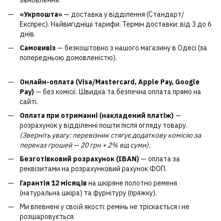
замовлення.
«Укрпошта»
— доставка у відділення (Стандарт/
Експрес). Найвигідніші тарифи. Термін доставки: від 3 до 6
днів.
Самовивіз
— безкоштовно з нашого магазину в Одесі (за
попередньою домовленістю).
Онлайн-оплата (Visa/Mastercard, Apple Pay, Google
Pay)
— без комісії. Швидка та безпечна оплата прямо на
сайті.
Оплата при отриманні (накладений платіж)
—
розрахунок у відділенні пошти після огляду товару.
(Зверніть увагу: перевізник стягує додаткову комісію за
переказ грошей — 20 грн + 2% від суми).
Безготівковий розрахунок (IBAN)
— оплата за
реквізитами на розрахунковий рахунок ФОП.
Гарантія 12 місяців
на шкіряне полотно ременя
(натуральна шкіра) та фурнітуру (пряжку).
Ми впевнені у своїй якості: ремінь не тріскається і не
розшаровується.