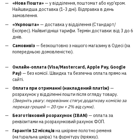
«Нова Пошта»
— у відділення, поштомат або кур'єром.
Найшвидша доставка (1-3 дні). Відправка в день
замовлення.
«Укрпошта»
— доставка у відділення (Стандарт/
Експрес). Найвигідніші тарифи. Термін доставки: від 3 до 6
днів.
Самовивіз
— безкоштовно з нашого магазину в Одесі (за
попередньою домовленістю).
Онлайн-оплата (Visa/Mastercard, Apple Pay, Google
Pay)
— без комісії. Швидка та безпечна оплата прямо на
сайті.
Оплата при отриманні (накладений платіж)
—
розрахунок у відділенні пошти після огляду товару.
(Зверніть увагу: перевізник стягує додаткову комісію за
переказ грошей — 20 грн + 2% від суми).
Безготівковий розрахунок (IBAN)
— оплата за
реквізитами на розрахунковий рахунок ФОП.
Гарантія 12 місяців
на шкіряне полотно ременя
(натуральна шкіра) та фурнітуру (пряжку).