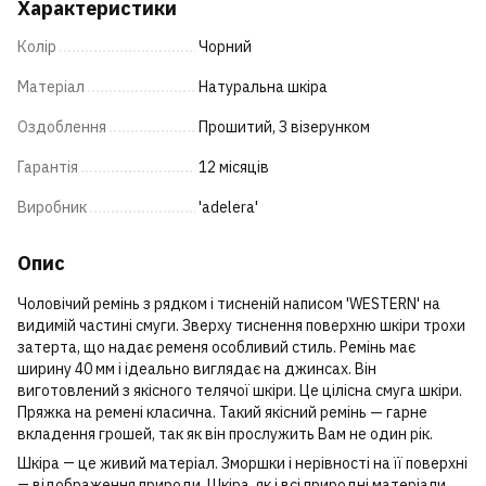
Характеристики
Колір
Чорний
Матеріал
Натуральна шкіра
Оздоблення
Прошитий, З візерунком
Гарантія
12 місяців
Виробник
'adelera'
Опис
Чоловічий ремінь з рядком і тисненій написом 'WESTERN' на
видимій частині смуги. Зверху тиснення поверхню шкіри трохи
затерта, що надає ременя особливий стиль. Ремінь має
ширину 40 мм і ідеально виглядає на джинсах. Він
виготовлений з якісного телячої шкіри. Це цілісна смуга шкіри.
Пряжка на ремені класична. Такий якісний ремінь — гарне
вкладення грошей, так як він прослужить Вам не один рік.
Шкіра ― це живий матеріал. Зморшки і нерівності на її поверхні
― відображення природи. Шкіра, як і всі природні матеріали,