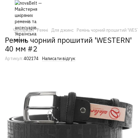
Чоловікам
Ремні
Для джинс
Ремінь чорний прошитий 'WES
Ремінь чорний прошитий 'WESTERN'
40 мм #2
Артикул:
402174
Написати відгук