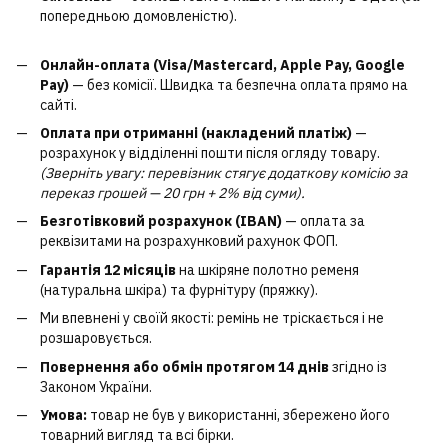
попередньою домовленістю).
Онлайн-оплата (Visa/Mastercard, Apple Pay, Google
Pay)
— без комісії. Швидка та безпечна оплата прямо на
сайті.
Оплата при отриманні (накладений платіж)
—
розрахунок у відділенні пошти після огляду товару.
(Зверніть увагу: перевізник стягує додаткову комісію за
переказ грошей — 20 грн + 2% від суми).
Безготівковий розрахунок (IBAN)
— оплата за
реквізитами на розрахунковий рахунок ФОП.
Гарантія 12 місяців
на шкіряне полотно ременя
(натуральна шкіра) та фурнітуру (пряжку).
Ми впевнені у своїй якості: ремінь не тріскається і не
розшаровується.
Повернення або обмін протягом 14 днів
згідно із
Законом України.
Умова:
товар не був у використанні, збережено його
товарний вигляд та всі бірки.