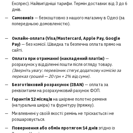
Експрес). Найвигідніші тарифи. Термін доставки: від 3 до 6
днів.
Самовивіз
— безкоштовно з нашого магазину в Одесі (за
попередньою домовленістю).
Онлайн-оплата (Visa/Mastercard, Apple Pay, Google
Pay)
— без комісії. Швидка та безпечна оплата прямо на
сайті.
Оплата при отриманні (накладений платіж)
—
розрахунок у відділенні пошти після огляду товару.
(Зверніть увагу: перевізник стягує додаткову комісію за
переказ грошей — 20 грн + 2% від суми).
Безготівковий розрахунок (IBAN)
— оплата за
реквізитами на розрахунковий рахунок ФОП.
Гарантія 12 місяців
на шкіряне полотно ременя
(натуральна шкіра) та фурнітуру (пряжку).
Ми впевнені у своїй якості: ремінь не тріскається і не
розшаровується.
Повернення або обмін протягом 14 днів
згідно із