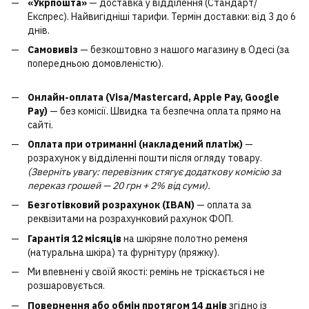
«Укрпошта»
— доставка у відділення (Стандарт/
Експрес). Найвигідніші тарифи. Термін доставки: від 3 до 6
днів.
Самовивіз
— безкоштовно з нашого магазину в Одесі (за
попередньою домовленістю).
Онлайн-оплата (Visa/Mastercard, Apple Pay, Google
Pay)
— без комісії. Швидка та безпечна оплата прямо на
сайті.
Оплата при отриманні (накладений платіж)
—
розрахунок у відділенні пошти після огляду товару.
(Зверніть увагу: перевізник стягує додаткову комісію за
переказ грошей — 20 грн + 2% від суми).
Безготівковий розрахунок (IBAN)
— оплата за
реквізитами на розрахунковий рахунок ФОП.
Гарантія 12 місяців
на шкіряне полотно ременя
(натуральна шкіра) та фурнітуру (пряжку).
Ми впевнені у своїй якості: ремінь не тріскається і не
розшаровується.
Повернення або обмін протягом 14 днів
згідно із