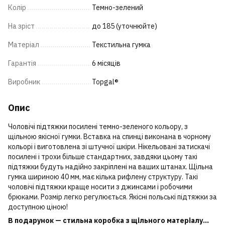
Колір
Темно-зелений
На зріст
до 185 (уточнюйте)
Матеріал
Текстильна гумка
Гарантія
6 місяців
Виробник
Topgal®
Опис
Чоловічі підтяжки посилені темно-зеленого кольору, з
щільною якісної гумки. Вставка на спинці виконана в чорному
кольорі і виготовлена зі штучної шкіри. Нікельовані затискачі
посилені і трохи більше стандартних, завдяки цьому такі
підтяжки будуть надійно закріплені на ваших штанах. Щільна
гумка шириною 40 мм, має кілька рифлену структуру. Такі
чоловічі підтяжки краще носити з джинсами і робочими
брюками. Розмір легко регулюється. Якісні польські підтяжки за
доступною ціною!
В подарунок — стильна коробка з щільного матеріалу...