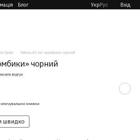
мація
Блог
Укр
Рус
Вхід
ля брюк
Ремінь 40 мм «ромбики» чорний
омбики» чорний
исати відгук
копичувальної знижки
и швидко