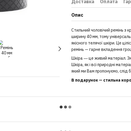
Доставка
Оплата
Гар
Опис
Стильний чоловічий ремінь з к
ширину 40 мм, тому універсальн
якісного телячої шкіри. Це цілі
ремінь — гарне вкладення грош
Шкіра ― це живий матеріал. Зм
Шкіра, як і всі природні матер
який ми Вам пропонуємо, слід б
В подарунок — стильна короб