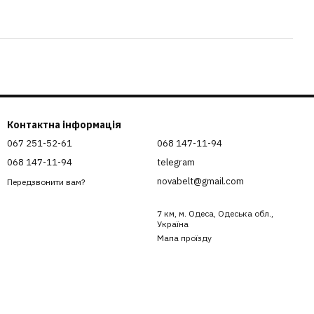
Контактна інформація
067 251-52-61
068 147-11-94
068 147-11-94
telegram
novabelt@gmail.com
Передзвонити вам?
7 км, м. Одеса, Одеська обл.,
Україна
Мапа проїзду