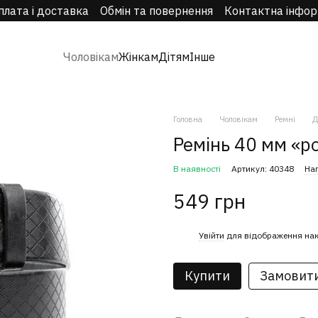
плата і доставка
Обмін та повернення
Контактна інфор
Чоловікам
Жінкам
Дітям
Інше
Головна
Чоловікам
Ремні
Д
Ремінь 40 мм «р
В наявності
Артикул: 40348
Нап
549 грн
%
Увійти
для відображення на
Купити
Замовит