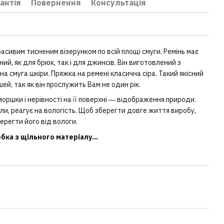
антія
Повернення
Консультація
расивим тисненим візерунком по всій площі смуги. Ремінь має
ий, як для брюк, так і для джинсів. Він виготовлений з
сна смуга шкіри. Пряжка на ремені класична сіра. Такий якісний
ей, так як він прослужить Вам не один рік.
оршки і нерівності на її поверхні ― відображення природи.
іали, реагує на вологість. Щоб зберегти довге життя виробу,
ерегти його від вологи.
ка з щільного матеріалу...