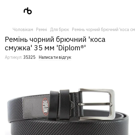
Чоловікам
Ремні
Для брюк
Ремінь чорний брючний 'коса см
Ремінь чорний брючний 'коса
смужка' 35 мм 'Diplom®'
Артикул:
35325
Написати відгук