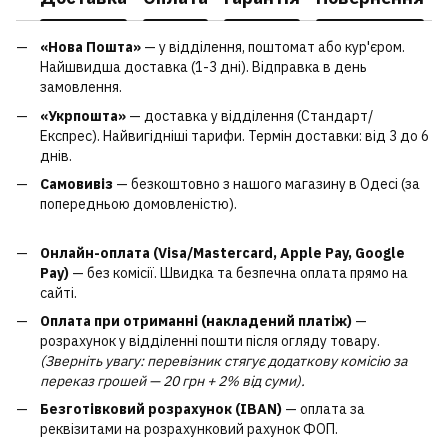
«Нова Пошта»
— у відділення, поштомат або кур'єром.
Найшвидша доставка (1-3 дні). Відправка в день
замовлення.
«Укрпошта»
— доставка у відділення (Стандарт/
Експрес). Найвигідніші тарифи. Термін доставки: від 3 до 6
днів.
Самовивіз
— безкоштовно з нашого магазину в Одесі (за
попередньою домовленістю).
Онлайн-оплата (Visa/Mastercard, Apple Pay, Google
Pay)
— без комісії. Швидка та безпечна оплата прямо на
сайті.
Оплата при отриманні (накладений платіж)
—
розрахунок у відділенні пошти після огляду товару.
(Зверніть увагу: перевізник стягує додаткову комісію за
переказ грошей — 20 грн + 2% від суми).
Безготівковий розрахунок (IBAN)
— оплата за
реквізитами на розрахунковий рахунок ФОП.