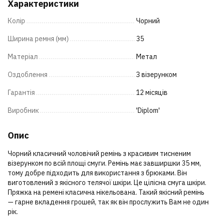
Характеристики
Колір
Чорний
Ширина ремня (мм)
35
Матеріал
Метал
Оздоблення
З візерунком
Гарантія
12 місяців
Виробник
'Diplom'
Опис
Чорний класичний чоловічий ремінь з красивим тисненим
візерунком по всій площі смуги. Ремінь має завширшки 35 мм,
тому добре підходить для використання з брюками. Він
виготовлений з якісного телячої шкіри. Це цілісна смуга шкіри.
Пряжка на ремені класична нікельована. Такий якісний ремінь
— гарне вкладення грошей, так як він прослужить Вам не один
рік.