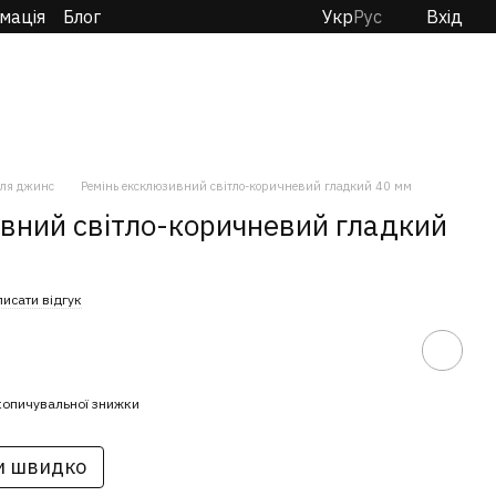
мація
Блог
Укр
Рус
Вхід
ля джинс
Ремінь ексклюзивний світло-коричневий гладкий 40 мм
вний світло-коричневий гладкий
исати відгук
копичувальної знижки
и швидко