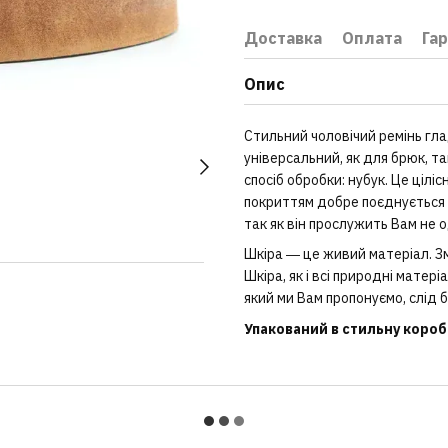
Доставка
Оплата
Гар
Опис
Стильний чоловічий ремінь глад
універсальний, як для брюк, та
спосіб обробки: нубук. Це цілі
покриттям добре поєднується 
так як він прослужить Вам не о
Шкіра ― це живий матеріал. Зм
Шкіра, як і всі природні матер
який ми Вам пропонуємо, слід б
Упакований в стильну коробк