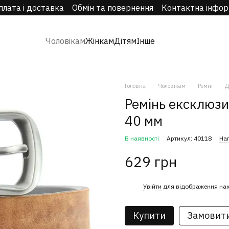
плата і доставка
Обмін та повернення
Контактна інфор
Чоловікам
Жінкам
Дітям
Інше
Головна
Чоловікам
Ремні
Д
Ремінь ексклюзи
40 мм
В наявності
Артикул: 40118
Нап
629 грн
%
Увійти
для відображення на
Купити
Замовит