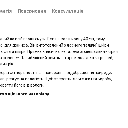
антія
Повернення
Консультація
кий по всій площі смуги. Ремінь має ширину 40 мм, тому
к і для джинсів. Він виготовлений з якісного телячої шкіри;
сна смуга шкіри. Пряжка класична металева зі спеціальним сірим
з ременем. Такий якісний ремінь — гарне вкладення грошей,
дин рік.
оршки і нерівності на її поверхні ― відображення природи.
іали, реагує на вологість. Щоб зберегти довге життя виробу,
ерегти його від вологи.
у з щільного матеріалу...