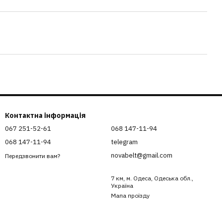
Контактна інформація
067 251-52-61
068 147-11-94
068 147-11-94
telegram
novabelt@gmail.com
Передзвонити вам?
7 км, м. Одеса, Одеська обл.,
Україна
Мапа проїзду