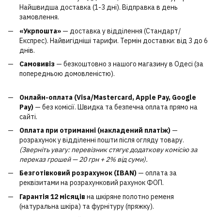
Найшвидша доставка (1-3 дні). Відправка в день
замовлення.
«Укрпошта»
— доставка у відділення (Стандарт/
Експрес). Найвигідніші тарифи. Термін доставки: від 3 до 6
днів.
Самовивіз
— безкоштовно з нашого магазину в Одесі (за
попередньою домовленістю).
Онлайн-оплата (Visa/Mastercard, Apple Pay, Google
Pay)
— без комісії. Швидка та безпечна оплата прямо на
сайті.
Оплата при отриманні (накладений платіж)
—
розрахунок у відділенні пошти після огляду товару.
(Зверніть увагу: перевізник стягує додаткову комісію за
переказ грошей — 20 грн + 2% від суми).
Безготівковий розрахунок (IBAN)
— оплата за
реквізитами на розрахунковий рахунок ФОП.
Гарантія 12 місяців
на шкіряне полотно ременя
(натуральна шкіра) та фурнітуру (пряжку).