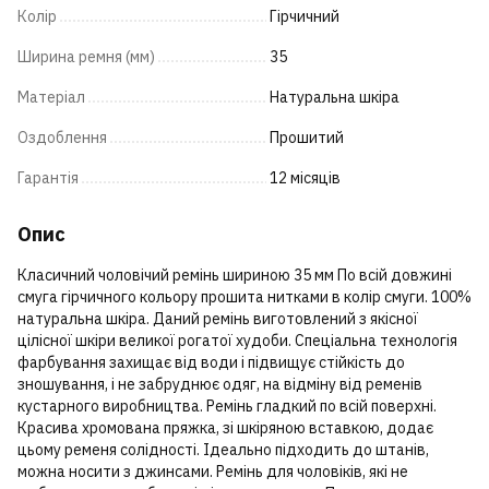
Колір
Гірчичний
Ширина ремня (мм)
35
Матеріал
Натуральна шкіра
Оздоблення
Прошитий
Гарантія
12 місяців
Опис
Класичний чоловічий ремінь шириною 35 мм По всій довжині
смуга гірчичного кольору прошита нитками в колір смуги. 100%
натуральна шкіра. Даний ремінь виготовлений з якісної
цілісної шкіри великої рогатої худоби. Спеціальна технологія
фарбування захищає від води і підвищує стійкість до
зношування, і не забруднює одяг, на відміну від ременів
кустарного виробництва. Ремінь гладкий по всій поверхні.
Красива хромована пряжка, зі шкіряною вставкою, додає
цьому ременя солідності. Ідеально підходить до штанів,
можна носити з джинсами. Ремінь для чоловіків, які не