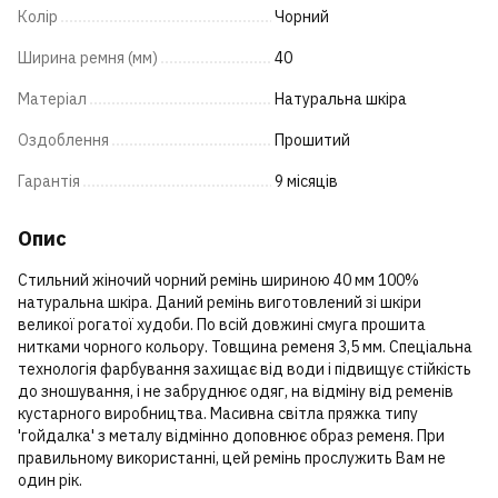
Колір
Чорний
Ширина ремня (мм)
40
Матеріал
Натуральна шкіра
Оздоблення
Прошитий
Гарантія
9 місяців
Опис
Стильний жіночий чорний ремінь шириною 40 мм 100%
натуральна шкіра. Даний ремінь виготовлений зі шкіри
великої рогатої худоби. По всій довжині смуга прошита
нитками чорного кольору. Товщина ременя 3,5 мм. Спеціальна
технологія фарбування захищає від води і підвищує стійкість
до зношування, і не забруднює одяг, на відміну від ременів
кустарного виробництва. Масивна світла пряжка типу
'гойдалка' з металу відмінно доповнює образ ременя. При
правильному використанні, цей ремінь прослужить Вам не
один рік.