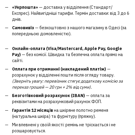
«Укрпошта»
— доставка у відділення (Стандарт/
Експрес). Найвигідніші тарифи. Термін доставки: від 3 до 6
днів.
Самовивіз
— безкоштовно з нашого магазину в Одесі (за
попередньою домовленістю).
Онлайн-оплата (Visa/Mastercard, Apple Pay, Google
Pay)
— без комісії. Швидка та безпечна оплата прямо на
сайті.
Оплата при отриманні (накладений платіж)
—
розрахунок у відділенні пошти після огляду товару.
(Зверніть увагу: перевізник стягує додаткову комісію за
переказ грошей — 20 грн + 2% від суми).
Безготівковий розрахунок (IBAN)
— оплата за
реквізитами на розрахунковий рахунок ФОП.
Гарантія 12 місяців
на шкіряне полотно ременя
(натуральна шкіра) та фурнітуру (пряжку).
Ми впевнені у своїй якості: ремінь не тріскається і не
розшаровується.