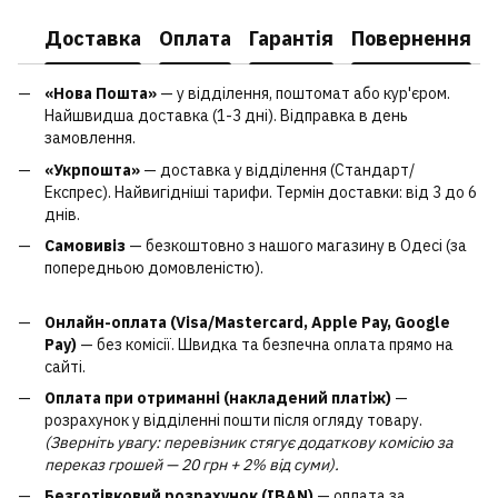
Доставка
Оплата
Гарантія
Повернення
«Нова Пошта»
— у відділення, поштомат або кур'єром.
Найшвидша доставка (1-3 дні). Відправка в день
замовлення.
«Укрпошта»
— доставка у відділення (Стандарт/
Експрес). Найвигідніші тарифи. Термін доставки: від 3 до 6
днів.
Самовивіз
— безкоштовно з нашого магазину в Одесі (за
попередньою домовленістю).
Онлайн-оплата (Visa/Mastercard, Apple Pay, Google
Pay)
— без комісії. Швидка та безпечна оплата прямо на
сайті.
Оплата при отриманні (накладений платіж)
—
розрахунок у відділенні пошти після огляду товару.
(Зверніть увагу: перевізник стягує додаткову комісію за
переказ грошей — 20 грн + 2% від суми).
Безготівковий розрахунок (IBAN)
— оплата за