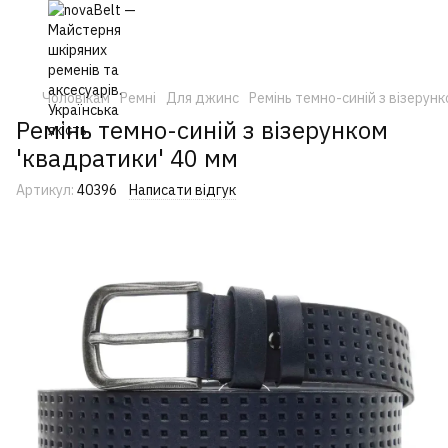
Чоловікам
Ремні
Для джинс
Ремінь темно-синій з візерунк
Ремінь темно-синій з візерунком
'квадратики' 40 мм
Артикул:
40396
Написати відгук