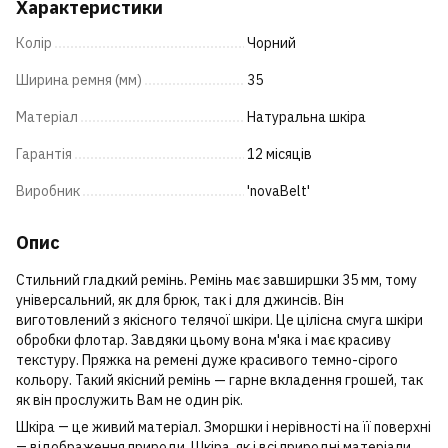
Характеристики
Колір
Чорний
Ширина ремня (мм)
35
Матеріал
Натуральна шкіра
Гарантія
12 місяців
Виробник
'novaBelt'
Опис
Стильний гладкий ремінь. Ремінь має завширшки 35 мм, тому
універсальний, як для брюк, так і для джинсів. Він
виготовлений з якісного телячої шкіри. Це цілісна смуга шкіри
обробки флотар. Завдяки цьому вона м'яка і має красиву
текстуру. Пряжка на ремені дуже красивого темно-сірого
кольору. Такий якісний ремінь — гарне вкладення грошей, так
як він прослужить Вам не один рік.
Шкіра ― це живий матеріал. Зморшки і нерівності на її поверхні
― відображення природи. Шкіра, як і всі природні матеріали,