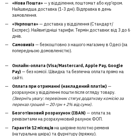
«Нова Пошта»
— у відділення, поштомат або кур'єром.
Найшвидша доставка (1-3 дні). Відправка в день
замовлення.
«Укрпошта»
— доставка у відділення (Стандарт/
Експрес). Найвигідніші тарифи. Термін доставки: від 3 до 6
днів.
Самовивіз
— безкоштовно з нашого магазину в Одесі (за
попередньою домовленістю).
Онлайн-оплата (Visa/Mastercard, Apple Pay, Google
Pay)
— без комісії. Швидка та безпечна оплата прямо на
сайті.
Оплата при отриманні (накладений платіж)
—
розрахунок у відділенні пошти після огляду товару.
(Зверніть увагу: перевізник стягує додаткову комісію за
переказ грошей — 20 грн + 2% від суми).
Безготівковий розрахунок (IBAN)
— оплата за
реквізитами на розрахунковий рахунок ФОП.
Гарантія 12 місяців
на шкіряне полотно ременя
(натуральна шкіра) та фурнітуру (пряжку).