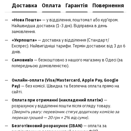
Доставка
Оплата
Гарантія
Повернення
«Нова Пошта»
— у відділення, поштомат або кур'єром.
Найшвидша доставка (1-3 дні). Відправка в день
замовлення.
«Укрпошта»
— доставка у відділення (Стандарт/
Експрес). Найвигідніші тарифи. Термін доставки: від 3 до 6
днів.
Самовивіз
— безкоштовно з нашого магазину в Одесі (за
попередньою домовленістю).
Онлайн-оплата (Visa/Mastercard, Apple Pay, Google
Pay)
— без комісії. Швидка та безпечна оплата прямо на
сайті.
Оплата при отриманні (накладений платіж)
—
розрахунок у відділенні пошти після огляду товару.
(Зверніть увагу: перевізник стягує додаткову комісію за
переказ грошей — 20 грн + 2% від суми).
Безготівковий розрахунок (IBAN)
— оплата за