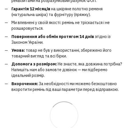
реквізитами на розрахунковий рахунок ФОП.
Гарантія 12 місяців
на шкіряне полотно ременя
(натуральна шкіра) та фурнітуру (пряжку).
Ми впевнені у своїй якості: ремінь не тріскається і не
розшаровується.
Повернення або обмін протягом 14 днів
згідно із
Законом України.
Умова:
товар не був у використанні, збережено його
товарний вигляд та всі бірки.
Допомога з розміром:
Не знаєте, яка довжина потрібна?
Напишіть нам або замовте дзвінок — ми підберемо
ідеальний розмір.
Вкорочення:
За необхідності ми можемо безкоштовно
вкоротити ремінь під ваші параметри перед відправкою.