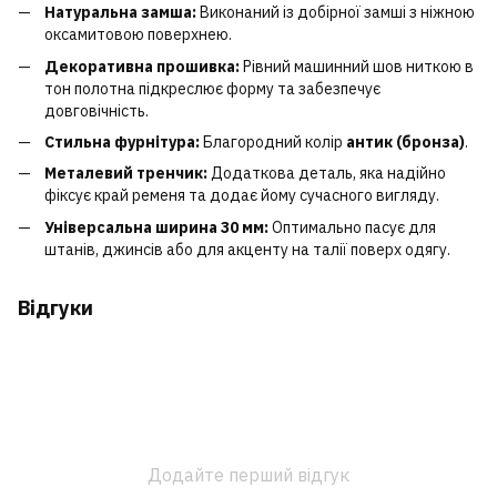
Натуральна замша:
Виконаний із добірної замші з ніжною
оксамитовою поверхнею.
Декоративна прошивка:
Рівний машинний шов ниткою в
тон полотна підкреслює форму та забезпечує
довговічність.
Стильна фурнітура:
Благородний колір
антик (бронза)
.
Металевий тренчик:
Додаткова деталь, яка надійно
фіксує край ременя та додає йому сучасного вигляду.
Універсальна ширина 30 мм:
Оптимально пасує для
штанів, джинсів або для акценту на талії поверх одягу.
Відгуки
Додайте перший відгук