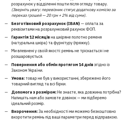
розрахунок у відділенні пошти після огляду товару.
(Зверніть увагу: перевізник стягує додаткову комісію за
переказ грошей — 20 грн + 2% від суми).
Безготівковий розрахунок (IBAN)
— оплата за
реквізитами на розрахунковий рахунок ФОП.
Гарантія 12 місяців
на шкіряне полотно ременя
(натуральна шкіра) та фурнітуру (пряжку).
Ми впевнені у своїй якості: ремінь не тріскається і не
розшаровується.
Повернення або обмін протягом 14 днів
згідно із
Законом України.
Умова:
товар не був у використанні, збережено його
товарний вигляд та всі бірки.
Допомога з розміром:
Не знаєте, яка довжина потрібна?
Напишіть нам або замовте дзвінок — ми підберемо
ідеальний розмір.
Вкорочення:
За необхідності ми можемо безкоштовно
вкоротити ремінь під ваші параметри перед відправкою.