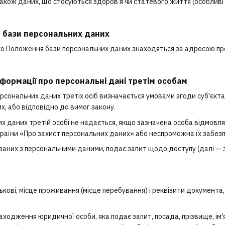
 також даних, що стосуються здоров’я чи статевого життя (особливі 
 бази персональних даних
цього Положення бази персональних даних знаходяться за адресою п
нформації про персональні дані третім особам
ерсональних даних третіх осіб визначається умовами згоди суб'єк
х, або відповідно до вимог закону.
их даних третій особі не надається, якщо зазначена особа відмовл
раїни «Про захист персональних даних» або неспроможна їх забез
в'язаних з персональними даними, подає запит щодо доступу (далі 
тькові, місце проживання (місце перебування) і реквізити документа,
ходження юридичної особи, яка подає запит, посада, прізвище, ім'я