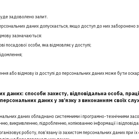
буде задоволено запит.
 персональних даних допускається, якщо доступ до них заборонено зг
ідмову зазначаються:
кові посадової особи, яка відмовляє у доступі;
ідомлення;
чення або відмову із доступі до персональних даних може бути оска
их даних: способи захисту, відповідальна особа, прац
персональних даних у зв’язку з виконанням своїх слу
ональних даних обладнано системними і програмно-технічними засоб
ню, викривленню, підробленню, копіюванню інформації і відповід
рганізовує роботу, пов’язану із захистом персональних даних при їх