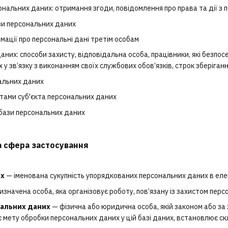
нальних даних: отримання згоди, повідомлення про права та дії з
и персональних даних
мації про персональні дані третім особам
аних: способи захисту, відповідальна особа, працівники, які безп
 у зв’язку з виконанням своїх службових обов’язків, строк зберіга
альних даних
тами суб'єкта персональних даних
бази персональних даних
та сфера застосування
их
— іменована сукупність упорядкованих персональних даних в еле
изначена особа, яка організовує роботу, пов’язану із захистом персо
нальних даних
— фізична або юридична особа, якій законом або за
 мету обробки персональних даних у цій базі даних, встановлює ск