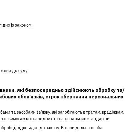
ідно із законом.
ржено до суду.
івники, які безпосередньо здійснюють обробку та/
жбових обов’язків, строк зберігання персональних
ами та засобами зв’язку, які запобігають втратам, крадіжкам,
ають вимогам міжнародних та національних стандартів.
 обробці, відповідно до закону. Відповідальна особа