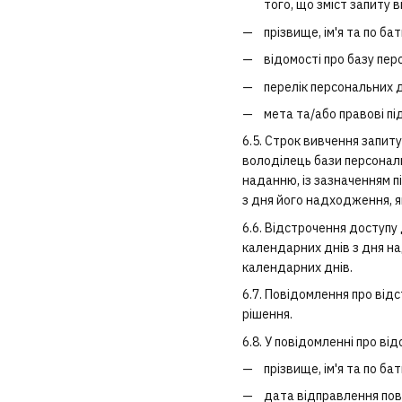
того, що зміст запиту
прізвище, ім'я та по ба
відомості про базу пер
перелік персональних 
мета та/або правові пі
6.5. Строк вивчення запи
володілець бази персональ
наданню, із зазначенням п
з дня його надходження, 
6.6. Відстрочення доступу
календарних днів з дня на
календарних днів.
6.7. Повідомлення про від
рішення.
6.8. У повідомленні про ві
прізвище, ім'я та по ба
дата відправлення пов