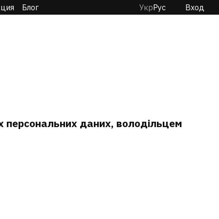
ация
Блог
Укр
Рус
Вход
ах персональних даних, володільцем