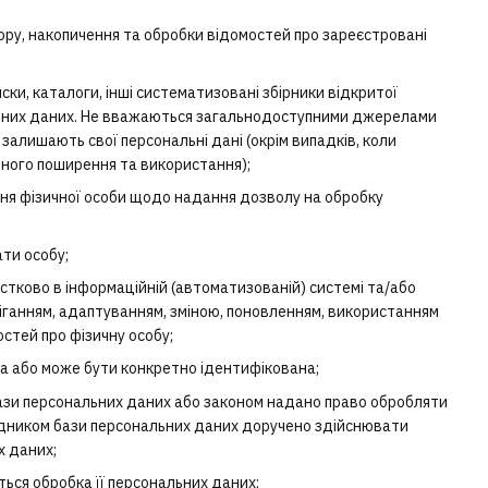
ру, накопичення та обробки відомостей про зареєстровані
ски, каталоги, інші систематизовані збірники відкритої
ональних даних. Не вважаються загальнодоступними джерелами
залишають свої персональні дані (окрім випадків, коли
льного поширення та використання);
ня фізичної особи щодо надання дозволу на обробку
ти особу;
астково в інформаційній (автоматизованій) системі та/або
еріганням, адаптуванням, зміною, поновленням, використанням
стей про фізичну особу;
ана або може бути конкретно ідентифікована;
бази персональних даних або законом надано право обробляти
рядником бази персональних даних доручено здійснювати
х даних;
ться обробка її персональних даних;