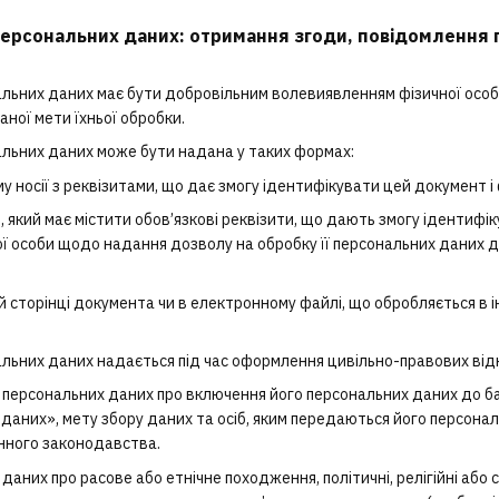
ерсональних даних: отримання згоди, повідомлення п
нальних даних має бути добровільним волевиявленням фізичної осо
ної мети їхньої обробки.
нальних даних може бути надана у таких формах:
 носії з реквізитами, що дає змогу ідентифікувати цей документ і 
 який має містити обов’язкові реквізити, що дають змогу ідентифі
ї особи щодо надання дозволу на обробку її персональних даних д
й сторінці документа чи в електронному файлі, що обробляється в 
нальних даних надається під час оформлення цивільно-правових ві
а персональних даних про включення його персональних даних до ба
даних», мету збору даних та осіб, яким передаються його персонал
инного законодавства.
даних про расове або етнічне походження, політичні, релігійні або 