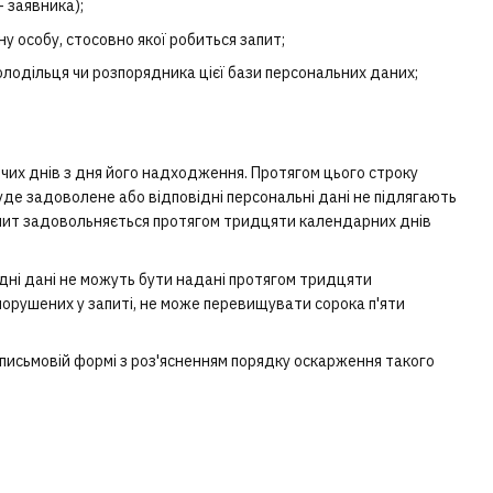
 заявника);
ну особу, стосовно якої робиться запит;
володільця чи розпорядника цієї бази персональних даних;
чих днів з дня його надходження. Протягом цього строку
уде задоволене або відповідні персональні дані не підлягають
Запит задовольняється протягом тридцяти календарних днів
хідні дані не можуть бути надані протягом тридцяти
порушених у запиті, не може перевищувати сорока п'яти
 письмовій формі з роз'ясненням порядку оскарження такого