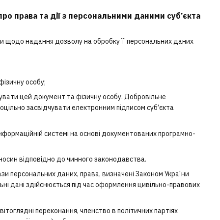
ро права та дії з персональними даними суб’єкта
би щодо надання дозволу на обробку її персональних даних
фізичну особу;
кувати цей документ та фізичну особу. Добровільне
оцільно засвідчувати електронним підписом суб’єкта
інформаційній системі на основі документованих програмно-
дносин відповідно до чинного законодавства.
зи персональних даних, права, визначені Законом України
ьні дані здійснюється під час оформлення цивільно-правових
світоглядні переконання, членство в політичних партіях