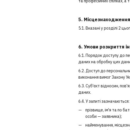
та професійних спілках, а
5. Місцезнаходження
5.1. Вказані у розділі 2 
6. Умови розкриття і
6.1. Порядок доступу до п
даних на обробку цих дани
6.2. Доступ до персональн
виконання вимог Закону Ук
6.3. Суб'єкт відносин, по
даних.
6.4. У запиті зазначаються:
прізвище, ім'я та по ба
особи — заявника);
найменування, місцезна