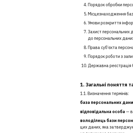
Порядок обробки персо
Місцезнаходження баз
Умови розкриття інфор
Захист персональних д
до персональних даних
Права суб’єкта персон
Порядок роботи з запи
Державна реєстрація 
1. Загальні поняття 
1.1. Визначення термінів:
база персональних дан
відповідальна особа
— в
володілець бази персо
цих даних, яка затверджує