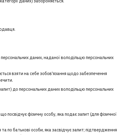
категорії даних) забороняється.
родавця.
та персональних даних, наданої володільцю персональних
яється взяти на себе зобов'язання щодо забезпечення
печити.
— запит) до персональних даних володільцю персональних
 що посвідчує фізичну особу, яка подає запит (для фізичної
 та по батькові особи, яка засвідчує запит; підтвердження