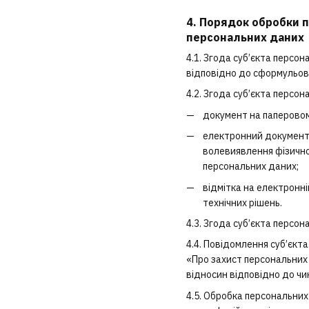
4. Порядок обробки п
персональних даних
4.1. Згода суб’єкта персо
відповідно до сформульова
4.2. Згода суб’єкта персо
документ на паперовому
електронний документ,
волевиявлення фізично
персональних даних;
відмітка на електронні
технічних рішень.
4.3. Згода суб’єкта персо
4.4. Повідомлення суб’єкт
«Про захист персональних 
відносин відповідно до ч
4.5. Обробка персональних 