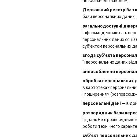
не визначено законом;
Державний реєстр баз 
бази персональних даних;
загальнодоступні джер
інформації, які містять п
персональних даних соціал
суб’єктом персональних да
згода суб’єкта персона
її персональних даних від
знеособлення персонал
обробка персональних 
в картотеках персональних
і поширенням (розповсюдж
персональні дані —
відом
розпорядник бази перс
ці дані. Не є розпорядник
роботи технічного характе
суб’єкт персональних д