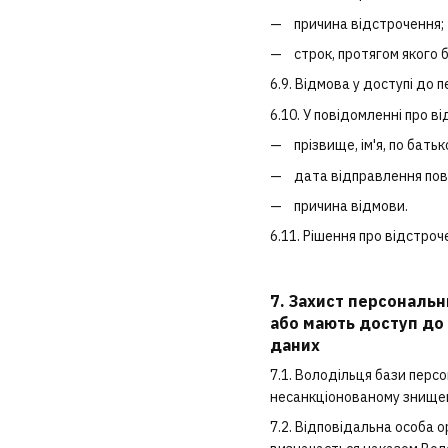
причина відстрочення;
строк, протягом якого 
6.9. Відмова у доступі до
6.10. У повідомленні про в
прізвище, ім'я, по бать
дата відправлення пов
причина відмови.
6.11. Рішення про відстро
7. Захист персональн
або мають доступ до 
даних
7.1. Володільця бази перс
несанкціонованому знищен
7.2. Відповідальна особа о