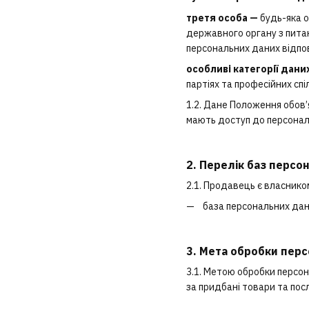
третя особа —
будь-яка о
державного органу з пита
персональних даних відпов
особливі категорії дани
партіях та професійних сп
1.2. Дане Положення обов
мають доступ до персональ
2. Перелік баз персо
2.1. Продавець є власнико
база персональних дан
3. Мета обробки пер
3.1. Метою обробки персон
за придбані товари та посл