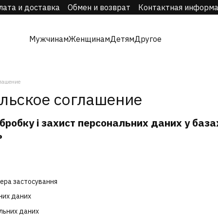
лата и доставка
Обмен и возврат
Контактная информ
Мужчинам
Женщинам
Детям
Другое
глашение
льское соглашение
бробку і захист персональних даних у баз
ь
фера застосування
них даних
льних даних