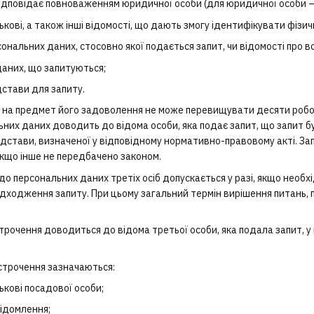
 відповідає повноваженням юридичної особи (для юридичної особи —
тькові, а також інші відомості, що дають змогу ідентифікувати фізич
сональних даних, стосовно якої подається запит, чи відомості про 
даних, що запитуються;
дстави для запиту.
ту на предмет його задоволення не може перевищувати десяти робо
них даних доводить до відома особи, яка подає запит, що запит б
ідстави, визначеної у відповідному нормативно-правовому акті. 
якщо інше не передбачено законом.
 до персональних даних третіх осіб допускається у разі, якщо необ
дходження запиту. При цьому загальний термін вирішення питань, 
строчення доводиться до відома третьої особи, яка подала запит, у
дстрочення зазначаються:
тькові посадової особи;
ідомлення;