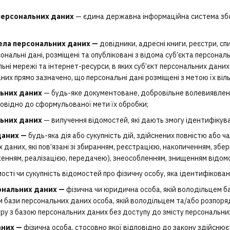
персональних даних
— єдина державна інформаційна система збо
ела персональних даних —
довідники, адресні книги, реєстри, спи
ерсональні дані, розміщені та опубліковані з відома суб’єкта перс
ьні мережі та інтернет-ресурси, в яких суб’єкт персональних даних 
них прямо зазначено, що персональні дані розміщені з метою їх ві
льних даних
— будь-яке документоване, добровільне волевиявлен
повідно до сформульованої мети їх обробки;
ьних даних
— вилучення відомостей, які дають змогу ідентифікува
даних —
будь-яка дія або сукупність дій, здійснених повністю або ч
 даних, які пов’язані зі збиранням, реєстрацією, накопиченням, зб
енням, реалізацією, передачею), знеособленням, знищенням відомо
ості чи сукупність відомостей про фізичну особу, яка ідентифіков
ональних даних —
фізична чи юридична особа, якій володільцем 
ом бази персональних даних особа, якій володільцем та/або розпо
ру з базою персональних даних без доступу до змісту персональни
аних —
фізична особа, стосовно якої відповідно до закону здійснює