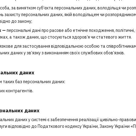
соба, за винятком суб’єкта персональних даних, володільця чи ро
нь захисту персональних даних, якій володільцем чи розпоряднико
ідно до закону;
х —
персональні дані про расове або етнічне походження, політичні, 
ілках, а також даних, що стосуються здоров’я чи статевого життя.
’язкове для застосування відповідальною особою та співробітника
них даних у зв’язку з виконанням своїх службових обов’язків.
нальних даних
м таких баз персональних даних:
их контрагентів.
сональних даних
альних даних у системі є забезпечення реалізації цивільно-правов
уги відповідно до Податкового кодексу України, Закону України «Пр