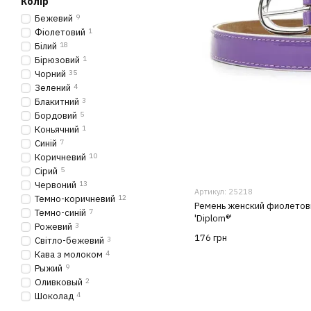
Колір
Бежевий
9
Фіолетовий
1
Білий
18
Бірюзовий
1
Чорний
35
Зелений
4
Блакитний
3
Бордовий
5
Коньячний
1
Синій
7
Коричневий
10
Сірий
5
Червоний
13
Артикул: 25218
Темно-коричневий
12
Ремень женский фиолетов
Темно-синій
7
'Diplom®'
Рожевий
3
176 грн
Світло-бежевий
3
Кава з молоком
4
Рыжий
9
Оливковый
2
Шоколад
4