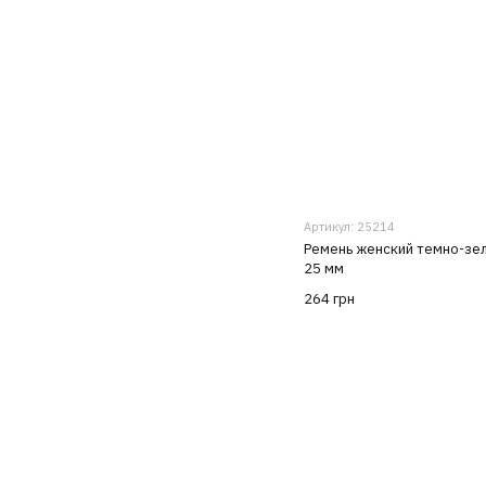
Артикул: 25214
Ремень женский темно-зе
25 мм
264 грн