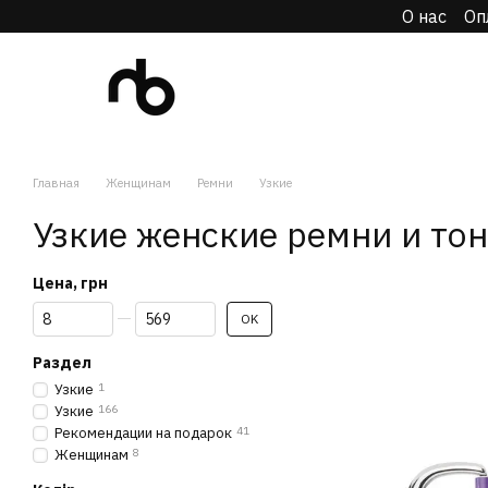
О нас
Оп
Перейти к основному контенту
Главная
Женщинам
Ремни
Узкие
Узкие женские ремни и тон
Цена, грн
От Цена, грн
До Цена, грн
OK
Раздел
Узкие
1
Узкие
166
Рекомендации на подарок
41
Женщинам
8