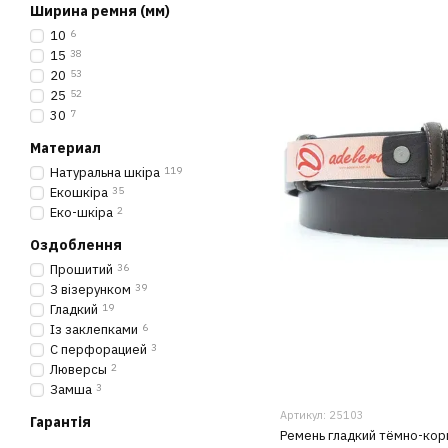
Ширина ремня (мм)
10
6
15
38
20
53
25
52
30
7
Материал
Натуральна шкіра
119
Екошкіра
35
Еко-шкіра
2
Оздоблення
Прошитий
36
З візерунком
39
Гладкий
19
Із заклепками
6
С перфорацией
3
Люверсы
2
Замша
3
Артикул: 25103
Гарантія
Ремень гладкий тёмно-кор