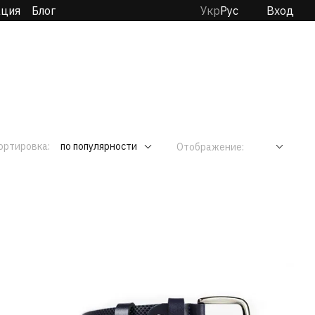
ация
Блог
Укр
Рус
Вход
ортировка:
по популярности
Отображение: