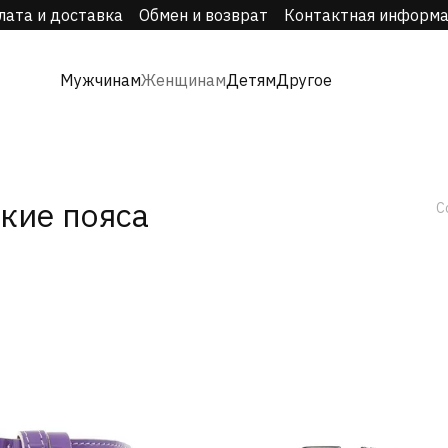
лата и доставка
Обмен и возврат
Контактная информ
Мужчинам
Женщинам
Детям
Другое
кие пояса
С