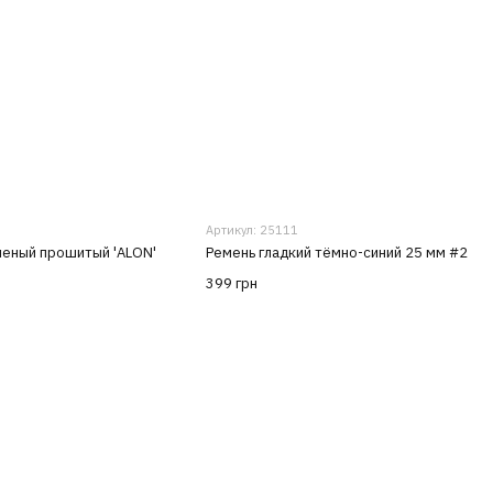
Артикул: 25111
леный прошитый 'ALON'
Ремень гладкий тёмно-синий 25 мм #2
399 грн