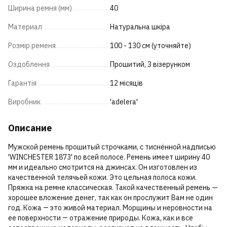
Ширина ремня (мм)
40
Материал
Натуральна шкіра
Розмір ременя
100 - 130 см (уточняйте)
Оздоблення
Прошитий, З візерунком
Гарантія
12 місяців
Виробник
'adelera'
Описание
Мужской ремень прошитый строчками, с тиснённой надписью
'WINCHESTER 1873' по всей полосе. Ремень имеет ширину 40
мм и идеально смотрится на джинсах. Он изготовлен из
качественной телячьей кожи. Это цельная полоса кожи.
Пряжка на ремне классическая. Такой качественный ремень —
хорошее вложение денег, так как он прослужит Вам не один
год. Кожа ― это живой материал. Морщины и неровности на
ее поверхности ― отражение природы. Кожа, как и все