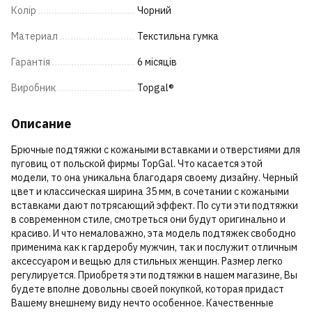
Колір
Чорний
Материал
Текстильна гумка
Гарантія
6 місяців
Виробник
Topgal®
Описание
Брючные подтяжки с кожаными вставками и отверстиями для
пуговиц от польской фирмы TopGal. Что касается этой
модели, то она уникальна благодаря своему дизайну. Черный
цвет и классическая ширина 35 мм, в сочетании с кожаными
вставками дают потрясающий эффект. По сути эти подтяжки
в современном стиле, смотреться они будут оригинально и
красиво. И что немаловажно, эта модель подтяжек свободно
применима как к гардеробу мужчин, так и послужит отличным
аксессуаром и вещью для стильных женщин. Размер легко
регулируется. Приобретя эти подтяжки в нашем магазине, Вы
будете вполне довольны своей покупкой, которая придаст
Вашему внешнему виду нечто особенное. Качественные