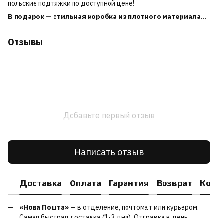
польские подтяжки по доступной цене!
В подарок — стильная коробка из плотного материала...
Отзывы
Добавьте первый отзыв
Написать отзыв
Доставка
Оплата
Гарантия
Возврат
Кон
«Нова Пошта»
— в отделение, почтомат или курьером.
Самая быстрая доставка (1-3 дня). Отправка в день