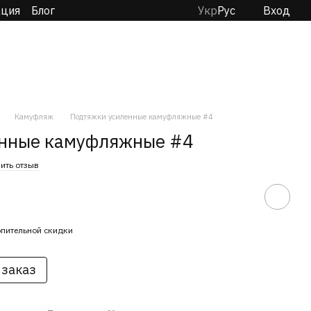
ация
Блог
Укр
Рус
Вход
Камуфляж
Подтяжки усиленные камуфляжные #4
енные камуфляжные #4
ить отзыв
пительной скидки
 заказ