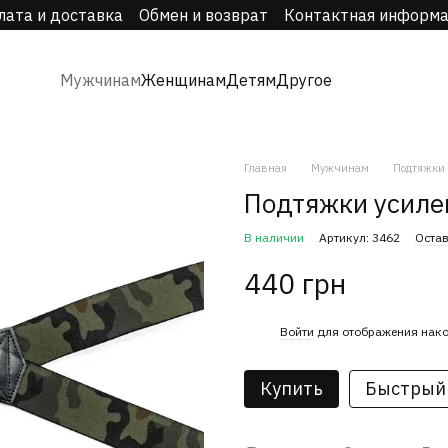
лата и доставка
Обмен и возврат
Контактная информ
Мужчинам
Женщинам
Детям
Другое
Главная
Мужчинам
Подтяжки
Подтяжки усил
В наличии
Артикул: 3462
Остав
440 грн
%
Войти
для отображения нако
Купить
Быстрый