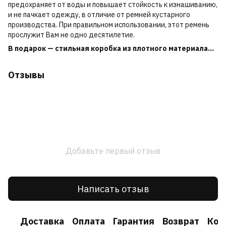
предохраняет от воды и повышает стойкость к изнашиванию,
и не пачкает одежду, в отличие от ремней кустарного
производства. При правильном использовании, этот ремень
прослужит Вам не одно десятилетие.
В подарок — стильная коробка из плотного материала...
Отзывы
Добавьте первый отзыв
Написать отзыв
Доставка
Оплата
Гарантия
Возврат
Кон