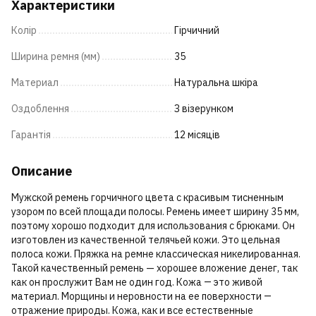
Характеристики
Колір
Гірчичний
Ширина ремня (мм)
35
Материал
Натуральна шкіра
Оздоблення
З візерунком
Гарантія
12 місяців
Описание
Мужской ремень горчичного цвета с красивым тисненным
узором по всей площади полосы. Ремень имеет ширину 35 мм,
поэтому хорошо подходит для использования с брюками. Он
изготовлен из качественной телячьей кожи. Это цельная
полоса кожи. Пряжка на ремне классическая никелированная.
Такой качественный ремень — хорошее вложение денег, так
как он прослужит Вам не один год. Кожа ― это живой
материал. Морщины и неровности на ее поверхности ―
отражение природы. Кожа, как и все естественные