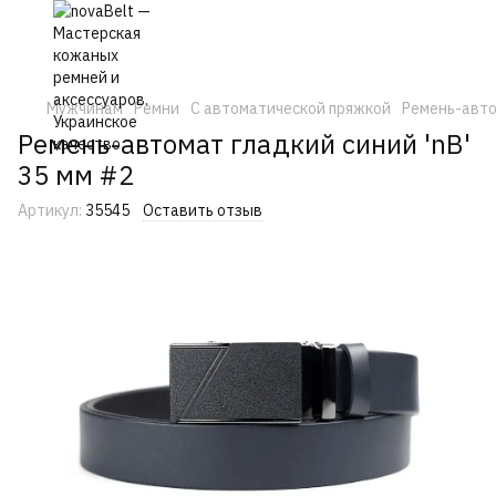
Мужчинам
Ремни
С автоматической пряжкой
Ремень-автом
Ремень-автомат гладкий синий 'nB'
35 мм #2
Артикул:
35545
Оставить отзыв