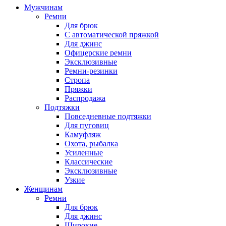
Мужчинам
Ремни
Для брюк
С автоматической пряжкой
Для джинс
Офицерские ремни
Эксклюзивные
Ремни-резинки
Стропа
Пряжки
Распродажа
Подтяжки
Повседневные подтяжки
Для пуговиц
Камуфляж
Охота, рыбалка
Усиленные
Классические
Эксклюзивные
Узкие
Женщинам
Ремни
Для брюк
Для джинс
Широкие