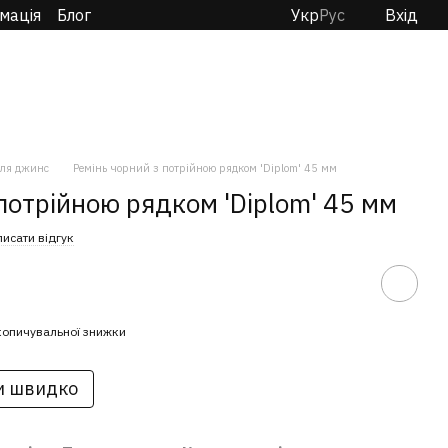
мація
Блог
Укр
Рус
Вхід
ля джинс
Ремінь чорний з потрійною рядком 'Diplom' 45 мм
 потрійною рядком 'Diplom' 45 мм
исати відгук
копичувальної знижки
и швидко