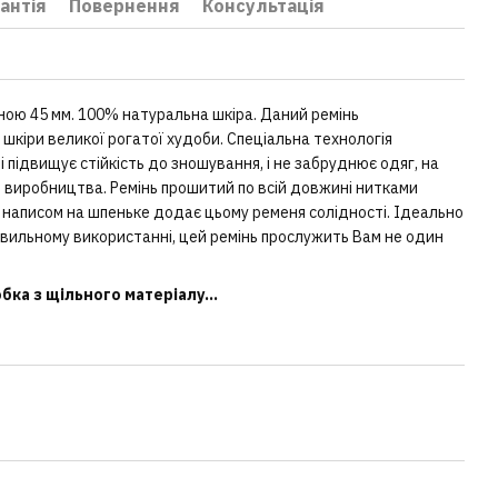
антія
Повернення
Консультація
ною 45 мм. 100% натуральна шкіра. Даний ремінь
ї шкіри великої рогатої худоби. Спеціальна технологія
 підвищує стійкість до зношування, і не забруднює одяг, на
о виробництва. Ремінь прошитий по всій довжині нитками
з написом на шпеньке додає цьому ременя солідності. Ідеально
авильному використанні, цей ремінь прослужить Вам не один
ка з щільного матеріалу...