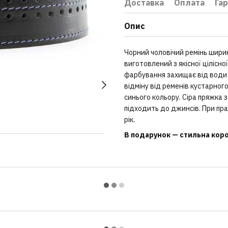
Доставка
Оплата
Гар
Опис
Чорний чоловічий ремінь шири
виготовлений з якісної цілісно
фарбування захищає від води і
відміну від ременів кустарног
синього кольору. Сіра пряжка 
підходить до джинсів. При пр
рік.
В подарунок — стильна короб