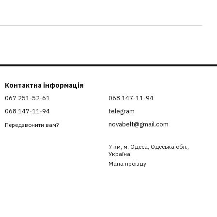
Контактна інформація
067 251-52-61
068 147-11-94
068 147-11-94
telegram
novabelt@gmail.com
Передзвонити вам?
7 км, м. Одеса, Одеська обл.,
Україна
Мапа проїзду